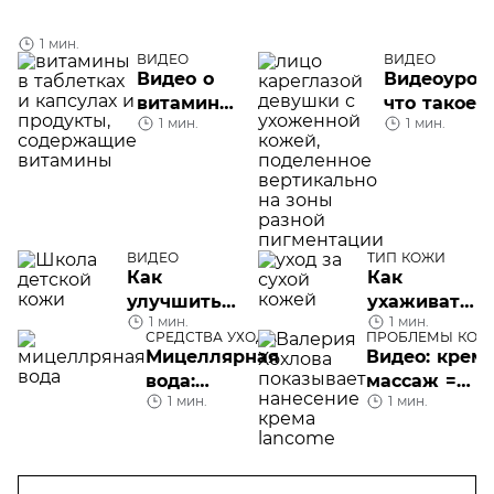
1 мин.
ВИДЕО
ВИДЕО
Видео о
Видеоурок:
витаминах
что такое
1 мин.
1 мин.
для кожи
фотодерма
лица
и почему
бывает
аллергия н
солнце
ВИДЕО
ТИП КОЖИ
Как
Как
улучшить
ухаживать
1 мин.
1 мин.
сон
за сухой
СРЕДСТВА УХОДА
ПРОБЛЕМЫ КОЖ
ребенка?
кожей:
ЛИЦА
Мицеллярная
Видео: крем 
советы
вода:
массаж =
блогера
1 мин.
1 мин.
лайфхаки
экспертная
программа
антивозраст
ухода