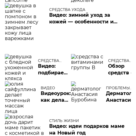
какой уход
мышц 
можно
СРЕДСТВА УХОДА
и шеи
Видео: зимний уход за
назвать
кожей — особенности и
роскошным
мифы
СРЕДСТВА
СРЕДСТВА
УХОДА
УХОДА
Видео:
Обзор
подбираем
средств с
средства
витамина
для
группы В
ВИДЕО
ПРОБЛЕМЫ
очищения
КОЖИ ЛИЦА
Видеоурок:
Дерматоло
и детокса
как делать
Анастасия
кожи
точечный
Буробина
массаж
объясняет
лица
и
СТИЛЬ ЖИЗНИ
Видео: идеи подарков маме
показывает
на Новый год
как