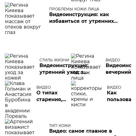
кожей
профил
рук
морщин
ПРОБЛЕМЫ КОЖИ ЛИЦА
плюс
вокруг г
Видеоинструкция: как
массаж
избавиться от утренних
отеков глаз
СТИЛЬ ЖИЗНИ
ВИДЕО
Видеоинструкция:
Видеоинст
утренний уход за
вечерний у
кожей
кожей + м
ВИДЕО
ВИДЕО
О типах
Как
старения,
пользоват
домашнем
корректор
уходе,
видеоинст
гиалуроновой
кислоте
ТИП КОЖИ
Видео: самое главное в
рассказывает