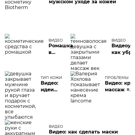
мужском уходе за кожей
косметолог
ВИДЕО
ВИДЕО
Ромашка
Видеоур
в
как убра
косметике:
отеки п
обзор
глазами
средств
ТИП КОЖИ
ПРОБЛЕМЫ К
ЛИЦА
Видео:
Видео: кре
идеи
массаж =
новогодних
экспертная
подарков
программа
для
антивозрас
мужчин
ухода
ВИДЕО
Видео: как сделать маски