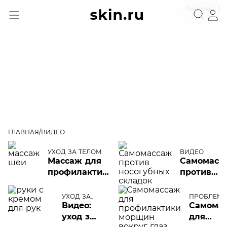
Реклама
ГЛАВНАЯ
ВИДЕО
Видео
УХОД ЗА ТЕЛОМ
ВИДЕО
Массаж для
Самомасс
профилактики
против
морщин на
носогубны
шее
складок
УХОД ЗА
ПРОБЛЕМ
ТЕЛОМ
ЛИЦА
Видео:
Самома
уход за
для