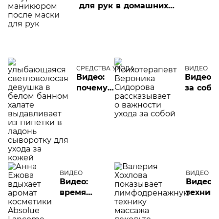
для рук в домашних
условиях
СРЕДСТВА УХОДА
ВИДЕО
Видео:
Видео: 
почему
за собо
гиалуроновые
часть
сыворотки
психот
сегодня в
тренде
ВИДЕО
ВИДЕО
Видео:
Видео:
время
техник
баловать
массаж
себя —
релакс