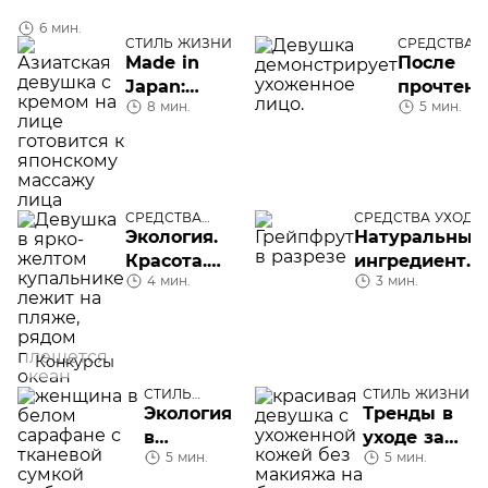
6 мин.
СТИЛЬ ЖИЗНИ
СРЕДСТВА
УХОДА
Made in
После
Japan:
прочтени
8 мин.
5 мин.
японский
— взять:
массаж
четыре
лица
средства
для
уверенно
СРЕДСТВА
СРЕДСТВА УХОДА
УХОДА
Экология.
Натуральные
Красота.
ингредиенты
4 мин.
3 мин.
Biotherm
в косметике
Конкурсы
СТИЛЬ
СТИЛЬ ЖИЗНИ
ЖИЗНИ
Экология
Тренды в
в
уходе за
5 мин.
5 мин.
косметике.
кожей–
Что
2022