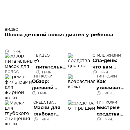
ВИДЕО
Школа детской кожи: диатез у ребенка
1 мин.
ВИДЕО
СТИЛЬ ЖИЗНИ
4
Спа-день:
питательных
что вам
1 мин.
1 мин.
маски для
понадобится
ТИП КОЖИ
ТИП КОЖИ
волос
Обзор:
Как
дневной
ухаживать
1 мин.
1 мин.
крем с SPF
за
для жирной
возрастной
СРЕДСТВА
ТИП КОЖИ
и
УХОДА
кожей
Маски для
Быстрые
проблемной
глубокого
средства
кожи
1 мин.
1 мин.
очищения
от прыщей
кожи