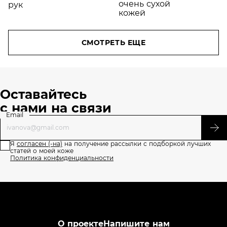
домашних
условиях
СМОТРЕТЬ ЕЩЕ
Оставайтесь
с нами на связи
Email
Я
согласен (-на)
на получение рассылки с подборкой лучших
статей о моей коже
Политика конфиденциальности
О проекте
Напишите нам