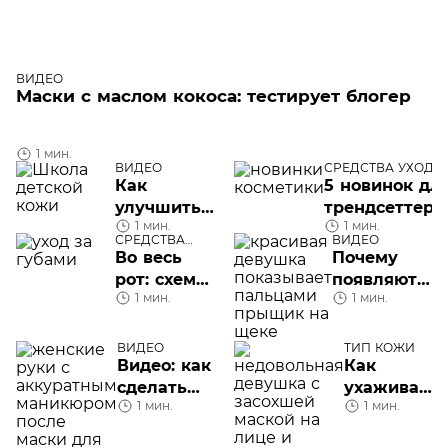
ВИДЕО
Маски с маслом кокоса: тестирует блогер
1 мин.
ВИДЕО
СРЕДСТВА УХОДА
Как
5 новинок дл
улучшить
трендсеттеро
1 мин.
1 мин.
сон
СРЕДСТВА
ВИДЕО
ребенка?
УХОДА
Во весь
Почему
рот: схема
появляются
1 мин.
1 мин.
ухода за
прыщи на
кожей губ
щеках и
как их
ВИДЕО
ТИП КОЖИ
Видео: как
Как
устранить?
сделать
ухаживать
1 мин.
1 мин.
маски для
за сухой
рук в
кожей?