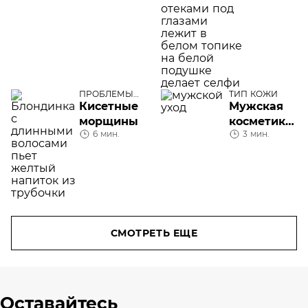
причины
у
женщин
ПРОБЛЕМЫ
ТИП КОЖИ
КОЖИ ЛИЦА
Кисетные
Мужская
морщины
косметика
6 мин.
3 мин.
для лица
СМОТРЕТЬ ЕЩЕ
Оставайтесь