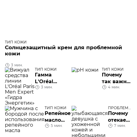
ТИП КОЖИ
Солнцезащитный крем для проблемной
кожи
3 мин.
ТИП КОЖИ
ТИП КОЖИ
Гамма
Почему
L'Oréal
так важно
3 мин.
4 мин.
Paris Men
соблюдать
Expert
рН-баланс
«Гидра
кожи
Энергетик»
ТИП КОЖИ
ПРОБЛЕМЫ
КОЖИ
Репейное
Почему
ЛИЦА
масло
отекает
5 мин.
7 мин.
для
лицо по
бороды
утрам: