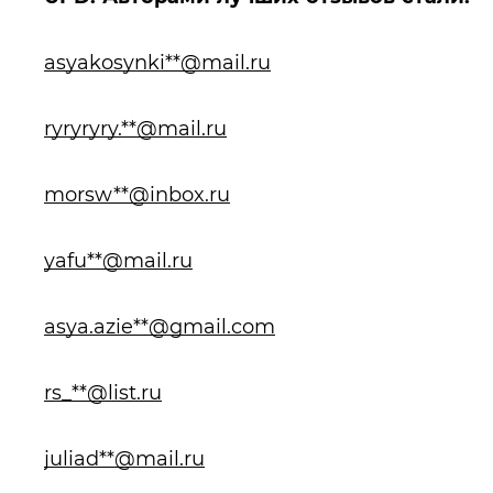
asyakosynki**@mail.ru
ryryryry.**@mail.ru
morsw**@inbox.ru
yafu**@mail.ru
asya.azie**@gmail.com
rs_**@list.ru
juliad**@mail.ru