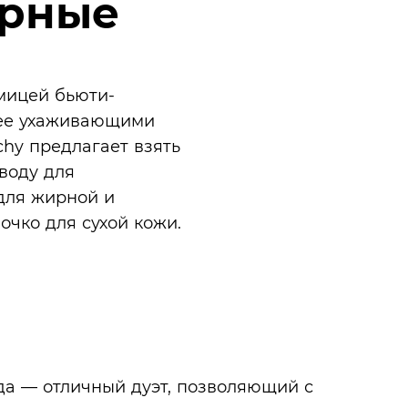
ярные
мицей бьюти-
ь ее ухаживающими
hy предлагает взять
воду для
для жирной и
чко для сухой кожи.
а — отличный дуэт, позволяющий с