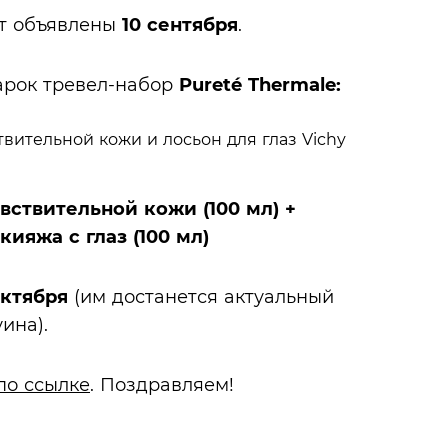
т объявлены
10 сентября
.
арок тревел-набор
Pureté Thermale:
ствительной кожи (100 мл) +
ияжа с глаз (100 мл)
октября
(им достанется актуальный
ина).
по ссылке
. Поздравляем!