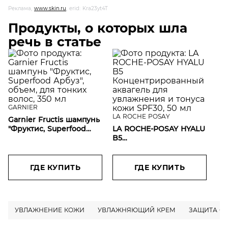
Реклама,
www.skin.ru
, erid: Kra23yt4T
Продукты, о которых шла
речь в статье
GARNIER
LA ROCHE POSAY
Garnier Fructis шампунь
"Фруктис, Superfood
LA ROCHE-POSAY HYALU
Арбуз", объем, для
B5
тонких волос, 350 мл
Концентрированный
аквагель для
увлажнения и тонуса
ГДЕ КУПИТЬ
ГДЕ КУПИТЬ
кожи SPF30, 50 мл
УВЛАЖНЕНИЕ КОЖИ
УВЛАЖНЯЮЩИЙ КРЕМ
ЗАЩИТА О