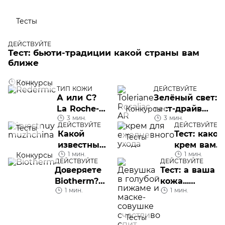
Тесты
ДЕЙСТВУЙТЕ
Тест: бьюти-традиции какой страны вам
ближе
1 мин.
Конкурсы
ТИП КОЖИ
ДЕЙСТВУЙТЕ
А или С?
Зелёный свет:
La Roche-
тест-драйв
Конкурсы
3 мин.
3 мин.
Posay
долгожданного
ДЕЙСТВУЙТЕ
ДЕЙСТВУЙТЕ
Тесты
предлагает
корректирующе
Какой
Тест: какой
Тесты
на тест-
ухода Toleriane
известный
крем вам
драйв
Rosaliac AR
1 мин.
1 мин.
Конкурсы
мужчина
нужен для
ДЕЙСТВУЙТЕ
ДЕЙСТВУЙТЕ
Redermic
идеально
ежедневно
Доверяете
Тест: а ваша
Retinol,
вам
ухода
Biotherm?
кожа...
Redermic
подходит?
1 мин.
1 мин.
Расскажите
высыпается?
C10 и
об этом!
новинку
Тесты
Vitamin