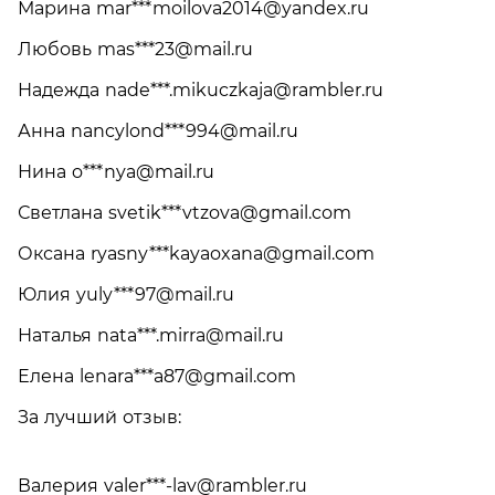
Марина mar***
moilova2014@yandex.ru
Любовь mas***
23@mail.ru
Надежда nade***
.mikuczkaja@rambler.ru
Анна nancylond***
994@mail.ru
Нина o***
nya@mail.ru
Светлана svetik***
vtzova@gmail.com
Оксана ryasny***
kayaoxana@gmail.com
Юлия yuly***
97@mail.ru
Наталья nata***
.mirra@mail.ru
Елена lenara***
a87@gmail.com
За лучший отзыв:
Валерия valer***
-lav@rambler.ru