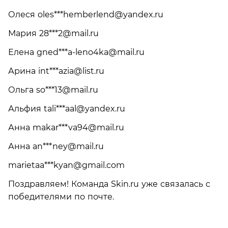
Олеся oles***
hemberlend@yandex.ru
Мария 28***
2@mail.ru
Елена gned***
a-leno4ka@mail.ru
Арина int***
azia@list.ru
Ольга so***
13@mail.ru
Альфия tali***
aal@yandex.ru
Анна makar***
va94@mail.ru
Анна an***
ney@mail.ru
marietaa***
kyan@gmail.com
Поздравляем! Команда Skin.ru уже связалась с
победителями по почте.