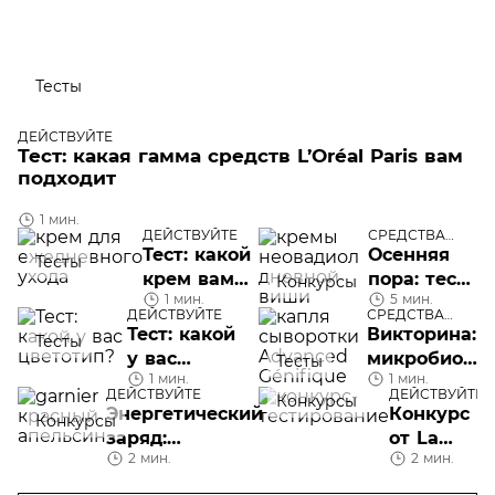
Тесты
ДЕЙСТВУЙТЕ
Тест: какая гамма средств L’Oréal Paris вам
подходит
1 мин.
ДЕЙСТВУЙТЕ
СРЕДСТВА
УХОДА
Тест: какой
Осенняя
Тесты
крем вам
пора: тест-
Конкурсы
1 мин.
5 мин.
нужен для
драйв
ДЕЙСТВУЙТЕ
СРЕДСТВА
ежедневного
новых
УХОДА
Тест: какой
Викторина:
Тесты
ухода
кремов
у вас
микробиом
Тесты
Neovadiol
1 мин.
1 мин.
цветотип?
кожи —
ДЕЙСТВУЙТЕ
ДЕЙСТВУЙТЕ
от Vichy
Конкурсы
хорошо ли
Энергетический
Конкурс
Конкурсы
вы
заряд:
от La
знакомы?
2 мин.
2 мин.
разыгрываем
Roche-
легендарный
Posay +