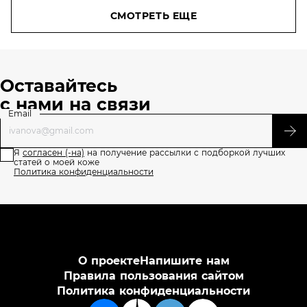
фен Dyson и
Skin.ru:
СМОТРЕТЬ ЕЩЕ
годовой запас
получите
косметики
новинку
Garnier!
на тест
Оставайтесь
с нами на связи
Email
Я
согласен (-на)
на получение рассылки с подборкой лучших
статей о моей коже
Политика конфиденциальности
О проекте
Напишите нам
Правила пользования сайтом
Политика конфиденциальности