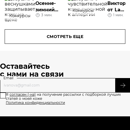
Осенне-
Виктори
зимний
от La
Конкурсы
3 мин.
1 мин.
Конкурсы
уход за
Roche-
кожей: на
Posay: в
что
готовы к
обратить
сезону
СМОТРЕТЬ ЕЩЕ
внимание
аллерги
Оставайтесь
с нами на связи
Email
Я
согласен (-на)
на получение рассылки с подборкой лучших
статей о моей коже
Политика конфиденциальности