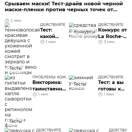
Срываем маски! Тест-драйв новой черной
маски-пленки против черных точек от
Garnier
2 мин.
ДЕЙСТВУЙТЕ
ДЕЙСТВУЙТЕ
Тест:
Конкурс от
Конкурсы
какой
La Roche-
1 мин.
3 мин.
уход для
Posay:
кожи
набор
вокруг
косметики
глаз вам
за лучший
Тесты
нужен
отзыв
ПРОБЛЕМЫ КОЖИ
ДЕЙСТВУЙТЕ
ЛИЦА
Викторина:
Тест: а вы
Тесты
таинственный
готовы к
1 мин.
1 мин.
ретинол —
зиме?
что вы о нем
знаете?
Тесты
ДЕЙСТВУЙТЕ
ДЕЙСТВУЙТ