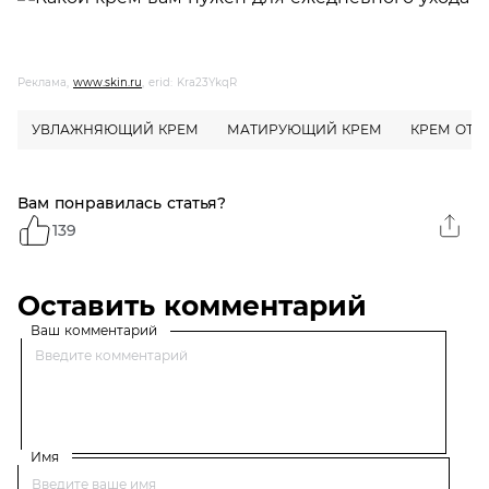
Реклама,
www.skin.ru
, erid: Kra23YkqR
УВЛАЖНЯЮЩИЙ КРЕМ
МАТИРУЮЩИЙ КРЕМ
КРЕМ ОТ 
Вам понравилась статья?
139
Оставить комментарий
Ваш комментарий
Имя