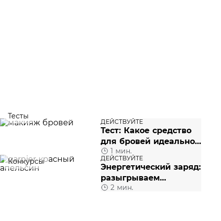
Тесты
ДЕЙСТВУЙТЕ
Тест: Какое средство
для бровей идеально
1 мин.
вам подойдет?
ДЕЙСТВУЙТЕ
Конкурсы
Энергетический заряд:
разыгрываем
2 мин.
легендарный фен
Dyson и годовой запас
косметики Garnier!