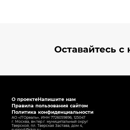
Оставайтесь
с 
О проекте
Напишите нам
Правила пользования сайтом
Политика конфиденциальности
АО «Л’Ореаль», ИНН 7726059896, 125047
г. Москва, вн.тер.г. муниципальный округ
Тверской, пл. Тверская Застава, дом 4,
support@skin.ru