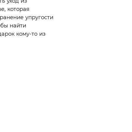
ь уход из
e, которая
ранение упругости
обы найти
арок кому-то из