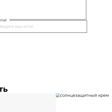
mail
ть