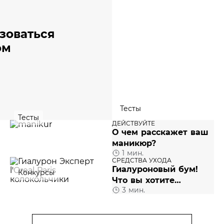
ьзоваться
ом
Тесты
Тесты
ДЕЙСТВУЙТЕ
О чем расскажет ваш
маникюр?
1 мин.
СРЕДСТВА УХОДА
Гиалуроновый бум!
Конкурсы
Что вы хотите
3 мин.
протестировать из
новой линии L'Oréal
Paris «Гиалурон