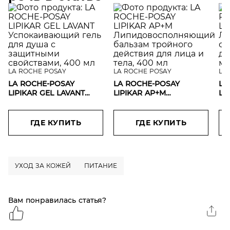
LA ROCHE POSAY
LA ROCHE POSAY
LA
LA ROCHE-POSAY
LA ROCHE-POSAY
LA
LIPIKAR GEL LAVANT
LIPIKAR AP+M
LI
Успокаивающий гель
Липидовосполняющий
Ли
для душа с защитными
бальзам тройного
см
свойствами, 400 мл
действия для лица и
ва
ГДЕ КУПИТЬ
ГДЕ КУПИТЬ
тела, 400 мл
УХОД ЗА КОЖЕЙ
ПИТАНИЕ
Вам понравилась статья?