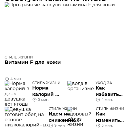
СТИЛЬ ЖИЗНИ
Витамин F для кожи
4 мин.
СТИЛЬ ЖИЗНИ
УХОД ЗА
ТЕЛОМ
Норма
Как
калорий в
избавиться
5 мин.
4 мин.
день:
от лишней
посчитаем?
жидкости:
СТИЛЬ ЖИЗНИ
СТИЛЬ ЖИЗНИ
диета,
Идем на
Как
фитнес,
снижение:
изменить
9 мин.
косметика
5 мин.
низкокалорийные
свой образ