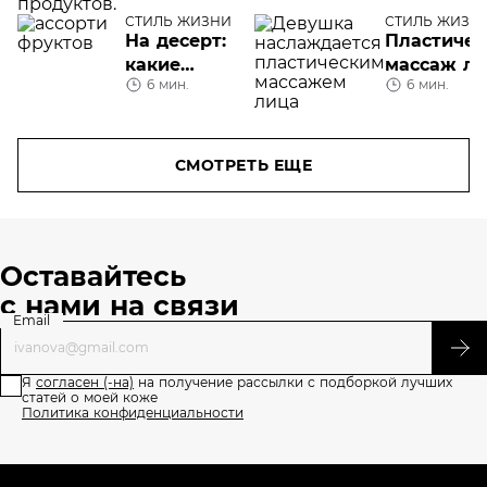
продукты
жизни с
СТИЛЬ ЖИЗНИ
СТИЛЬ ЖИЗН
пользой
На десерт:
Пластичес
для кожи.
какие
массаж л
6 мин.
11 советов
6 мин.
фрукты
можно
есть при
похудении
СМОТРЕТЬ ЕЩЕ
Оставайтесь
с нами на связи
Email
Я
согласен (-на)
на получение рассылки с подборкой лучших
статей о моей коже
Политика конфиденциальности