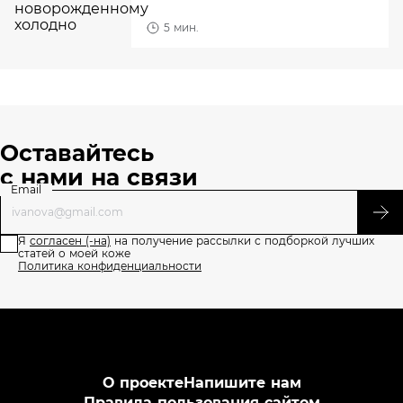
5 мин.
Оставайтесь
с нами на связи
Email
Я
согласен (-на)
на получение рассылки с подборкой лучших
статей о моей коже
Политика конфиденциальности
О проекте
Напишите нам
Правила пользования сайтом