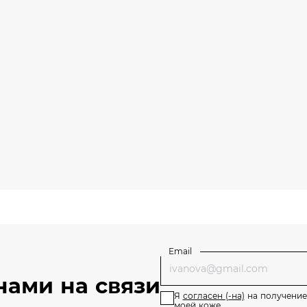
Email
нами на связи
Я
согласен (-на)
на получение
моей коже