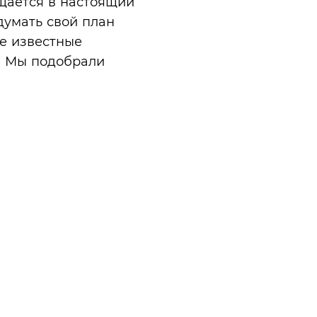
щается в настоящий
думать свой план
е известные
т. Мы подобрали