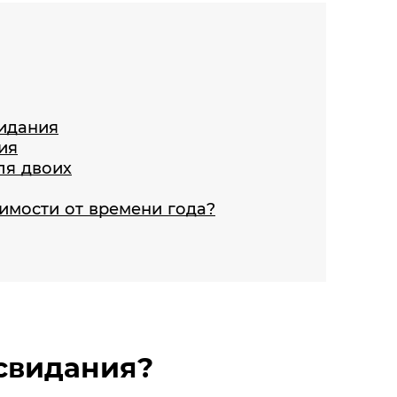
идания
ия
ля двоих
симости от времени года?
свидания?