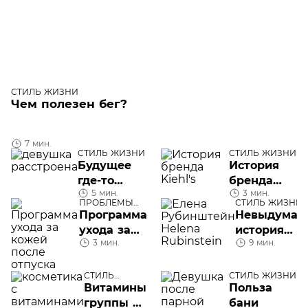
СТИЛЬ ЖИЗНИ
Чем полезен бег?
7 мин.
СТИЛЬ ЖИЗНИ
СТИЛЬ ЖИЗНИ
Будущее
История
где-то
бренда
5 мин.
3 мин.
рядом:
Kiehl's
ПРОБЛЕМЫ
СТИЛЬ ЖИЗНИ
обсуждаем
КОЖИ ЛИЦА
Программа
Невыдуман
синдром
ухода за
история
отложенной
3 мин.
9 мин.
кожей
Елены
жизни
после
Рубинштей
отпуска
СТИЛЬ
СТИЛЬ ЖИЗНИ
ЖИЗНИ
Витамины
Польза
группы В
бани