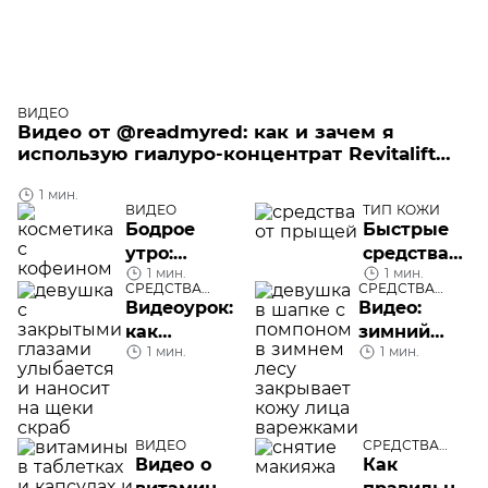
ВИДЕО
Видео от @readmyred: как и зачем я
использую гиалуро-концентрат Revitalift
филлер [+ гиалуроновая кислота]
1 мин.
ВИДЕО
ТИП КОЖИ
Бодрое
Быстрые
утро:
средства
1 мин.
1 мин.
косметика
от прыщей
СРЕДСТВА
СРЕДСТВА
с
УХОДА
УХОДА
Видеоурок:
Видео:
кофеином
как
зимний
в составе
1 мин.
1 мин.
правильно
уход за
наносить
кожей —
скраб на
особенности
лицо
и мифы
ВИДЕО
СРЕДСТВА
УХОДА
Видео о
Как