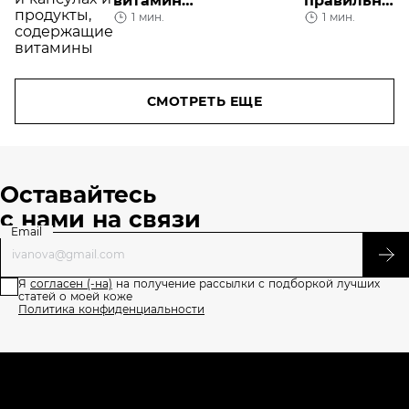
витаминах
правильно
1 мин.
1 мин.
для кожи
снимать
лица
макияж
СМОТРЕТЬ ЕЩЕ
Оставайтесь
с нами на связи
Email
Я
согласен (-на)
на получение рассылки с подборкой лучших
статей о моей коже
Политика конфиденциальности