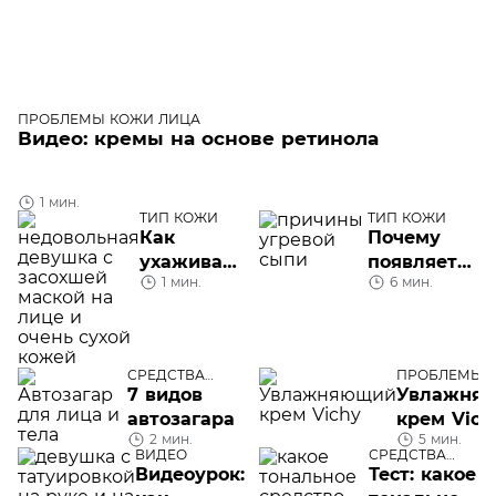
ПРОБЛЕМЫ КОЖИ ЛИЦА
Видео: кремы на основе ретинола
1 мин.
ТИП КОЖИ
ТИП КОЖИ
Как
Почему
ухаживать
появляется
1 мин.
6 мин.
за сухой
угревая
кожей?
сыпь и как
с ней
бороться
СРЕДСТВА
ПРОБЛЕМЫ 
УХОДА
ЛИЦА
7 видов
Увлажня
автозагара
крем Vich
2 мин.
5 мин.
ВИДЕО
СРЕДСТВА
УХОДА
Видеоурок:
Тест: какое