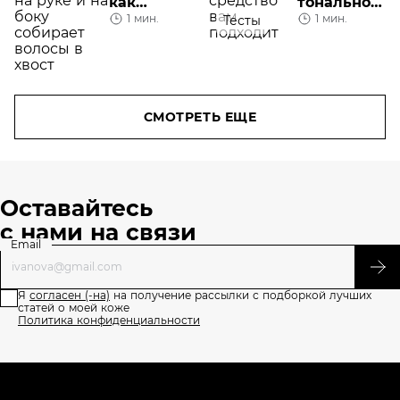
как
тональное
1 мин.
1 мин.
Тесты
ухаживать
средство
за кожей
вам
после
подходит
нанесения
тату?
СМОТРЕТЬ ЕЩЕ
Оставайтесь
с нами на связи
Email
Я
согласен (-на)
на получение рассылки с подборкой лучших
статей о моей коже
Политика конфиденциальности