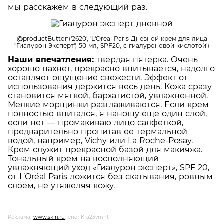
мы расскажем в следующий раз.
@productButton('2620', 'L'Oreal Paris Дневной крем для лица
"Гиалурон Эксперт", 50 мл, SPF20, с гиалуроновой кислотой')
Наши впечатления:
твердая пятерка. Очень
хорошо пахнет, прекрасно впитывается, надолго
оставляет ощущение свежести. Эффект от
использования держится весь день. Кожа сразу
становится мягкой, бархатистой, увлажненной.
Мелкие морщинки разглаживаются. Если крем
полностью впитался, я наношу еще один слой,
если нет — промакиваю лицо салфеткой,
предварительно пропитав ее термальной
водой, например, Vichy или La Roche-Posay.
Крем служит прекрасной базой для макияжа.
Тональный крем на восполняющий
увлажняющий уход «Гиалурон эксперт», SPF 20,
от L’Oréal Paris ложится без скатывания, ровным
слоем, не утяжеляя кожу.
Реклама,
www.skin.ru
, erid: Kra23vmnt