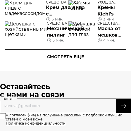
наносить
СРЕДСТВА УХОДА
УХОД ЗА
ТЕЛОМ
Крем для лица
Кремы
крем
c
Kiehl's
3 мин.
3 мин.
мадекассосидом
СРЕДСТВА УХОДА
СРЕДСТВА
УХОДА
Механический
Маска от
пилинг
мешков
5 мин.
4 мин.
под
глазами
СМОТРЕТЬ ЕЩЕ
Оставайтесь
с нами на связи
Email
Я
согласен (-на)
на получение рассылки с подборкой лучших
статей о моей коже
Политика конфиденциальности