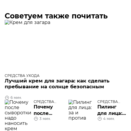
Советуем также почитать
СРЕДСТВА УХОДА
Лучший крем для загара: как сделать
пребывание на солнце безопасным
6 мин.
СРЕДСТВА
СРЕДСТВА
УХОДА
УХОДА
Почему
Пилинг
после
для лица:
3 мин.
4 мин.
сыворотки
за и
надо
против