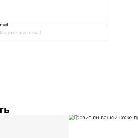
mail
ть