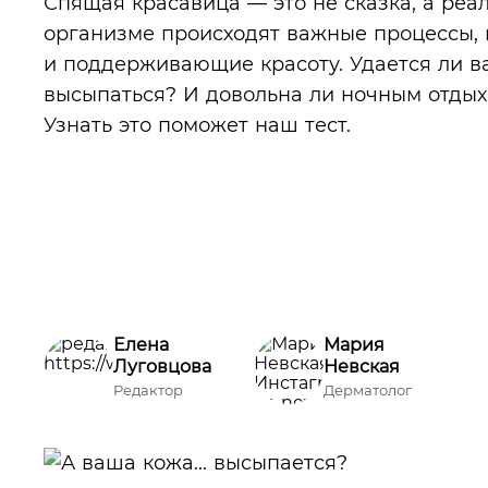
Спящая красавица — это не сказка, а реа
организме происходят важные процессы,
и поддерживающие красоту. Удается ли в
высыпаться? И довольна ли ночным отды
Узнать это поможет наш тест.
Елена
Мария
Луговцова
Невская
Редактор
Дерматолог