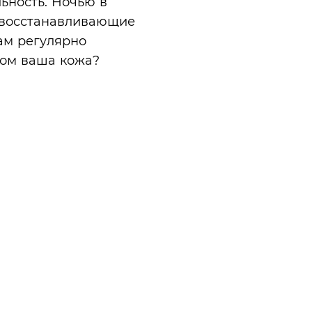
льность. Ночью в
 восстанавливающие
ам регулярно
хом ваша кожа?