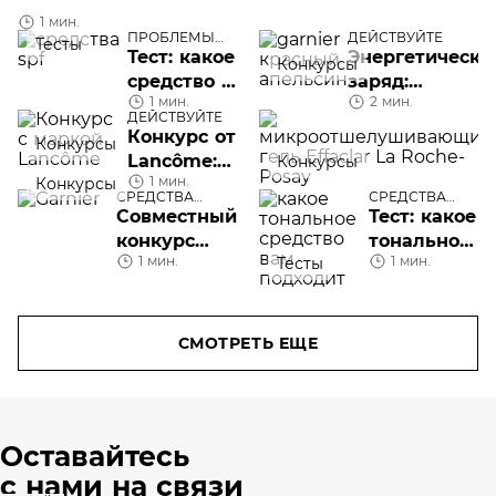
1 мин.
ПРОБЛЕМЫ
ДЕЙСТВУЙТЕ
Тесты
КОЖИ ЛИЦА
Тест: какое
Энергетически
Конкурсы
средство с
заряд:
1 мин.
2 мин.
SPF вам
разыгрываем
ДЕЙСТВУЙТЕ
Т
нужно
легендарный
Конкурс от
Т
Конкурсы
фен Dyson и
Lancôme:
о
Конкурсы
годовой запас
1 мин.
Конкурсы
выиграйте
т
СРЕДСТВА
СРЕДСТВА
косметики
сыворотку
д
УХОДА
УХОДА
Совместный
Тест: какое
Garnier!
Advanced
н
конкурс
тональное
Génifique
г
1 мин.
1 мин.
Тесты
Garnier и
средство
R
skin.ru
вам
P
подходит
Ef
СМОТРЕТЬ ЕЩЕ
д
и
Оставайтесь
с нами на связи