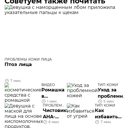
Советуем также почитать
ПРОБЛЕМЫ КОЖИ ЛИЦА
Птоз лица
7 мин.
ВИДЕО
ТИП КОЖИ
Ромашка
Уход за
в
проблемно
1 мин.
5 мин.
косметике:
кожей
ПРОБЛЕМЫ
ТИП КОЖИ
обзор
КОЖИ ЛИЦА
Чистовик:
Как
средств
AHA-
избавиться
6 мин.
7 мин.
кислоты
от угрей