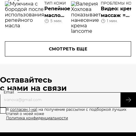
для лица
на лице
ТИП КОЖИ
ПРОБЛЕМЫ КОЖ
ЛИЦА
Репейное
Видео: крем 
масло
массаж =
5 мин.
1 мин.
для
экспертная
бороды
программа
антивозраст
ухода
СМОТРЕТЬ ЕЩЕ
Оставайтесь
с нами на связи
Email
Я
согласен (-на)
на получение рассылки с подборкой лучших
статей о моей коже
Политика конфиденциальности