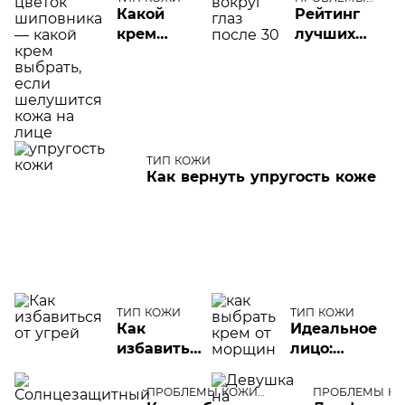
КОЖИ ЛИЦА
Какой
Рейтинг
крем
лучших
выбрать,
кремов
если
вокруг
шелушится
глаз в
кожа на
категории
лице?
30+
ТИП КОЖИ
Как вернуть упругость коже
ТИП КОЖИ
ТИП КОЖИ
Как
Идеальное
избавиться
лицо:
от угрей
рейтинг
на лице
лучших
ПРОБЛЕМЫ КОЖИ
ПРОБЛЕМЫ КО
ЛИЦА