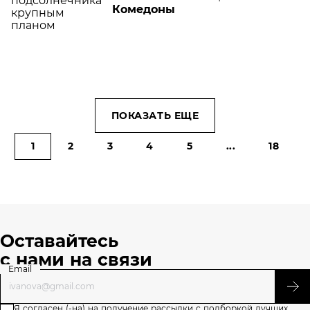
Комедоны
ПОКАЗАТЬ ЕЩЕ
1
2
3
4
5
...
18
Оставайтесь
с нами на связи
Email
Я
согласен (-на)
на получение рассылки с подборкой лучших