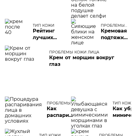
женщин
ТИП КОЖИ
ПРОБЛЕМЫ
КОЖИ ЛИЦА
Рейтинг
Кремовая
лучших
подтяжка:
кремов
что умеет
для лица
лифтинг-
ПРОБЛЕМЫ КОЖИ ЛИЦА
в
Крем от морщин вокруг
крем для
категории
глаз
лица
40+
ПРОБЛЕМЫ
ТИП КОЖИ
КОЖИ ЛИЦА
Как
Как убр
распарить
мимичес
лицо
морщин
ТИП КОЖИ
ПРОБЛЕМЫ