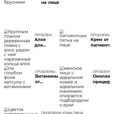
на лице
ПРОБЛЕМЫ
ПРОБЛЕМЫ
КОЖИ
КОЖИ ЛИЦА
Алоэ
Крем от
ЛИЦА
для
пигментн
лица от
пятен на
морщин
лице: как
выбрать
лучший
ПРОБЛЕМЫ
ПРОБЛЕМЫ
КОЖИ ЛИЦА
ЛИЦА
Витамины
Омолажи
от
процеду
прыщей
лица
ПРОБЛЕМЫ КОЖИ ЛИЦА