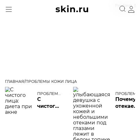
Реклама
ГЛАВНАЯ
ПРОБЛЕМЫ КОЖИ ЛИЦА
Проблемы кожи лица
ПРОБЛЕМЫ
ПРОБЛЕМЫ
КОЖИ
КОЖИ
С
Почему
ЛИЦА
ЛИЦА
чистого
отекает
лица:
лицо по
диета
утрам:
при
причины
акне
у