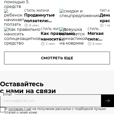
лицо с
СТИЛЬ ЖИЗНИ
помощью
ТИП КО
Продвинутые
День
5 средств
ползатели:
красо
8 мин.
1 мин.
когда
скидк
СТИЛЬ ЖИЗНИ
СТИЛЬ
ребенок
для
ЖИЗНИ
Как правильно
Мягкая
начинает
всех!
наносить
сила:
ползать и
2 мин.
6 мин.
солнцезащитное
кому
почему это
средство
полезен
важно
пилатес
СМОТРЕТЬ ЕЩЕ
Оставайтесь
с нами на связи
Email
Я
согласен (-на)
на получение рассылки с подборкой лучших
статей о моей коже