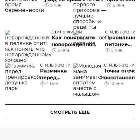
3 мин.
6 мин.
беременности
кабачок дл
и кормления
первого
прикорма
СТИЛЬ ЖИЗНИ
СТИЛЬ ЖИЗНИ
Как понять, что
Правильное
новорожденному
питание
5 мин.
5 мин.
холодно?
для
красивой и
здоровой
СТИЛЬ ЖИЗНИ
СТИЛЬ ЖИЗНИ
Разминка
Точка отсчет
кожи лица
перед
восстановле
4 мин.
10 мин.
тренировкой:
после родов
теория и
практика
СМОТРЕТЬ ЕЩЕ