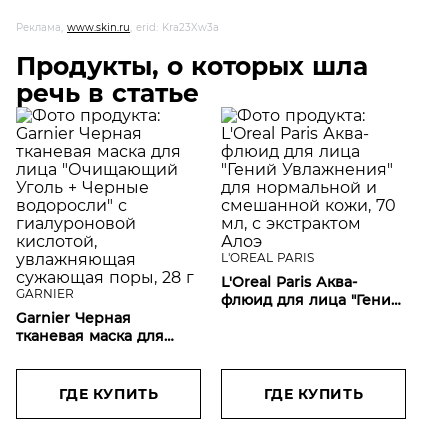
Реклама,
www.skin.ru
, erid: Kra23Xw3a
Продукты, о которых шла
речь в статье
L'OREAL PARIS
L'Oreal Paris Аква-
GARNIER
флюид для лица "Гений
Garnier Черная
Увлажнения" для
тканевая маска для
нормальной и
лица "Очищающий
смешанной кожи, 70
Уголь + Черные
мл, с экстрактом Алоэ
водоросли" с
ГДЕ КУПИТЬ
ГДЕ КУПИТЬ
гиалуроновой
кислотой,
увлажняющая