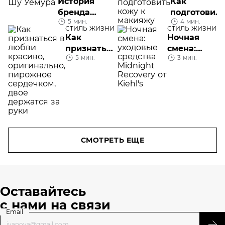
История
Как
бренда
подготовить
5 мин.
4 мин.
Shu
кожу к
СТИЛЬ ЖИЗНИ
СТИЛЬ ЖИЗНИ
Uemura
макияжу
Как
Ночная
признаться
смена:
5 мин.
3 мин.
в любви
средства
ухода
Midnight
Recovery
от Kiehl's
СМОТРЕТЬ ЕЩЕ
Оставайтесь
с нами на связи
Email