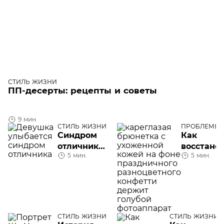
СТИЛЬ ЖИЗНИ
ПП-десерты: рецепты и советы
9 мин.
СТИЛЬ ЖИЗНИ
ПРОБЛЕМЫ
КОЖИ ЛИЦА
Синдром
Как
отличника:
восстано
5 мин.
5 мин.
садись,
кожу пос
пять
праздник
5 советов
СТИЛЬ ЖИЗНИ
СТИЛЬ ЖИЗНИ