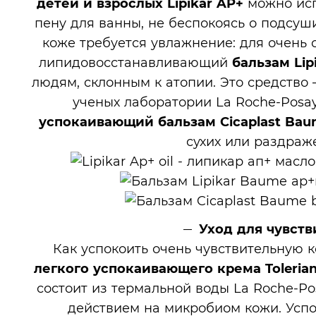
детей и взрослых Lipikar AP+
можно испо
пену для ванны, не беспокоясь о подсу
коже требуется увлажнение: для очень
липидовосстанавливающий
бальзам Li
людям, склонным к атопии. Это средство
ученых лаборатории La Roche-Posa
успокаивающий бальзам Cicaplast Bau
сухих или раздраж
Уход для чувст
Как успокоить очень чувствительную 
легкого успокаивающего крема Toleriane
состоит из термальной воды La Roche-P
действием на микробиом кожи. Усп