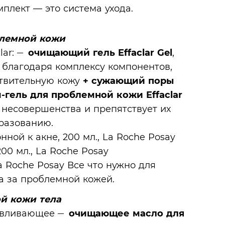
плект — это система ухода.
блемной кожи
lar:
очищающий гель Effaclar Gel
,
 благодаря комплексу компонентов,
твительную кожу
+ сужающий поры
гель для проблемной кожи Effaclar
несовершенства и препятствует их
разованию.
Все что нужно для
а за проблемной кожей.
ой кожи тела
навливающее
очищающее масло для