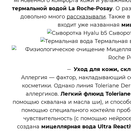
мгновенного комфорта кожи и увлажняю
термальной водой La Roche-Posay
. О ра
довольно много
рассказывали
. Также 
входит уже названная
миц
Уход для кожи, ск
Аллергия — фактор, накладывающий с
косметики. Однако линия Toleriane De
аллергиков.
Легкий флюид Toleriane
помощью сквалана и масла ши), и способ
помощью специального коктейля проби
чувствительность (с помощью нейрос
создана
мицеллярная вода Ultra Reacti