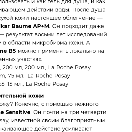
льзовать и как гель для душа, и как
шивающем действии воды. После душа
 сухой кожи настоящее облегчение —
pikar Baume AP+M
. Он подходит даже
 — результат восьми лет исследований
y в области микробиома кожи. А
me B5
можно применять локально на
енных участках.
вительной кожи
кожу? Конечно, с помощью нежного
 Sensitive
. Он почти на три четверти
osay, известной своим благоприятным
окаивающее действие усиливают