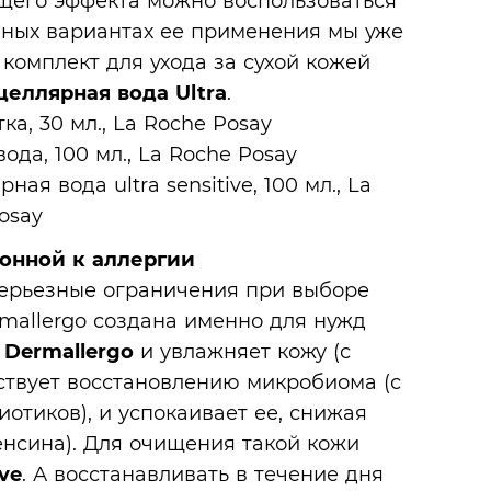
щего эффекта можно воспользоваться
зных вариантах ее применения мы уже
в комплект для ухода за сухой кожей
еллярная вода Ultra
.
лонной к аллергии
ерьезные ограничения при выборе
rmallergo создана именно для нужд
 Dermallergo
и увлажняет кожу (с
ствует восстановлению микробиома (с
отиков), и успокаивает ее, снижая
енсина). Для очищения такой кожи
ve
. А восстанавливать в течение дня