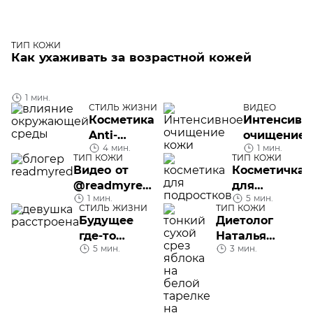
ТИП КОЖИ
Как ухаживать за возрастной кожей
1 мин.
СТИЛЬ ЖИЗНИ
ВИДЕО
Косметика
Интенсивн
Anti-
очищение
4 мин.
1 мин.
Pollution:
кожи
ТИП КОЖИ
ТИП КОЖИ
глобальный
Видео от
Косметичка
тренд
@readmyred:
для
1 мин.
5 мин.
крем-гель
подростка
СТИЛЬ ЖИЗНИ
ТИП КОЖИ
Normaderm
Будущее
Диетолог
Anti-Age от
где-то
Наталья
Vichy
5 мин.
3 мин.
рядом:
Чистякова
обсуждаем
рассказывает,
синдром
как питаться
отложенной
при сухой
жизни
коже