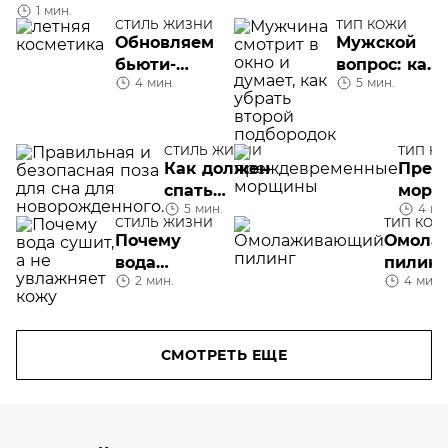
1 мин.
СТИЛЬ ЖИЗНИ
ТИП КОЖИ
Обновляем
Мужской
бьюти-
вопрос: как
4 мин.
5 мин.
полочку к
убрать
лету!
второй
подбородок
СТИЛЬ ЖИЗНИ
мужчине
ТИП К
Как должен
Преж
спать
морщ
5 мин.
4 ми
новорожденный
СТИЛЬ ЖИЗНИ
ТИП КОЖ
Почему
Омола
вода
пилинг
2 мин.
4 мин.
сушит, а
не
увлажняет
кожу
СМОТРЕТЬ ЕЩЕ