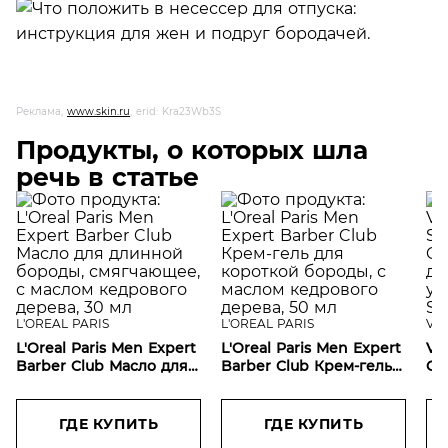
Реклама,
www.skin.ru
, erid: Kra23Wb3S
Продукты, о которых шла
речь в статье
L'OREAL PARIS
L'OREAL PARIS
VI
L'Oreal Paris Men Expert
L'Oreal Paris Men Expert
VI
Barber Club Масло для
Barber Club Крем-гель
Cо
длинной бороды,
для короткой бороды, с
дв
смягчающее, с маслом
маслом кедрового
ув
кедрового дерева, 30
дерева, 50 мл
SP
ГДЕ КУПИТЬ
ГДЕ КУПИТЬ
мл