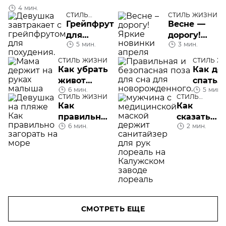
4 мин.
СТИЛЬ
СТИЛЬ ЖИЗНИ
ЖИЗНИ
Грейпфрут
Весне —
для
дорогу!
5 мин.
3 мин.
похудения
Яркие
новинки
СТИЛЬ ЖИЗНИ
СТИЛЬ Ж
месяца
Как убрать
Как до
живот
спать
6 мин.
5 мин.
после
новор
СТИЛЬ ЖИЗНИ
СТИЛЬ
родов
ЖИЗНИ
Как
Как
правильно
сказать
6 мин.
2 мин.
загорать
врачам
на море
спасибо?
СМОТРЕТЬ ЕЩЕ