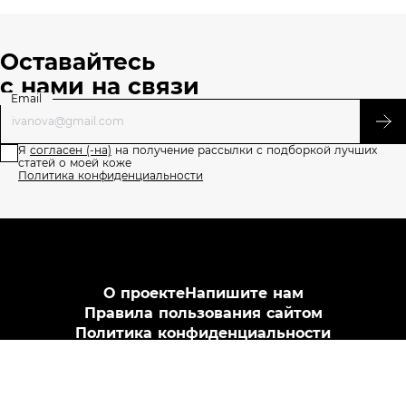
Оставайтесь
с нами на связи
Email
Я
согласен (-на)
на получение рассылки с подборкой лучших
статей о моей коже
Политика конфиденциальности
О проекте
Напишите нам
Правила пользования сайтом
Политика конфиденциальности
АО «Л’Ореаль», ИНН 7726059896, 125047 г. Москва, вн.тер.г.
муниципальный округ Тверской, пл. Тверская Застава, дом 4,