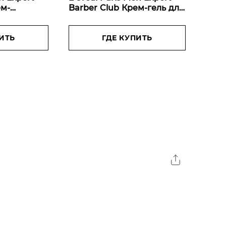
ем-
Barber Club Крем-гель для
ороды +
короткой бороды, с
м
маслом кедрового дерева,
ва, 75 мл
ИТЬ
50 мл
ГДЕ КУПИТЬ