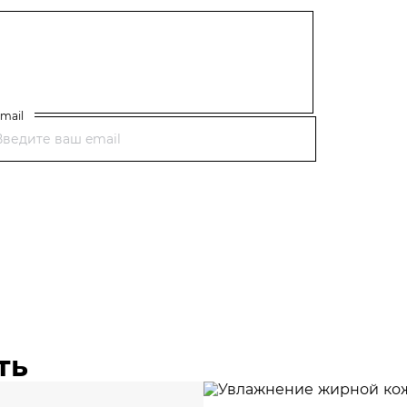
mail
ть