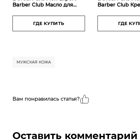
Barber Club Масло для
Barber Club Кр
длинной бороды,
стайлинг для Б
смягчающее, с маслом
Волос, с масло
кедрового дерева, 30 мл
ГДЕ КУПИТЬ
кедрового дере
ГДЕ КУП
МУЖСКАЯ КОЖА
Вам понравилась статья?
Оставить комментарий