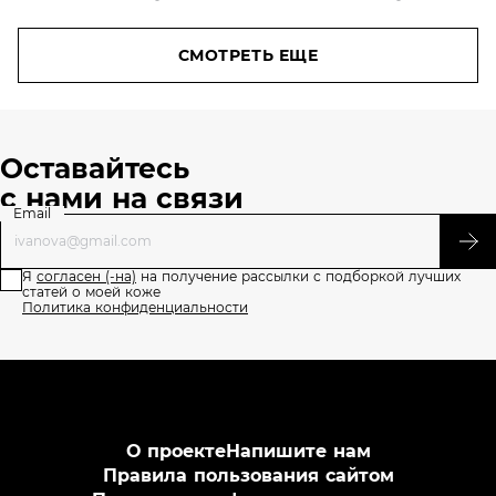
водой
без него
не
СМОТРЕТЬ ЕЩЕ
обойтись
Оставайтесь
с нами на связи
Email
Я
согласен (-на)
на получение рассылки с подборкой лучших
статей о моей коже
Политика конфиденциальности
О проекте
Напишите нам
Правила пользования сайтом