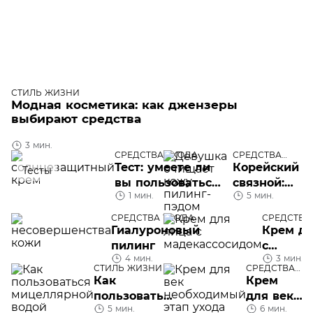
СТИЛЬ ЖИЗНИ
Модная косметика: как джензеры
выбирают средства
3 мин.
СРЕДСТВА УХОДА
СРЕДСТВА
УХОДА
Тест: умеете ли
Корейский
Тесты
вы пользоваться
связной:
1 мин.
5 мин.
солнцезащитным
все, что
кремом
надо знать
СРЕДСТВА УХОДА
СРЕДСТВА
про
Гиалуроновый
Крем дл
пилинг-
пилинг
c
4 мин.
пэды
3 мин.
мадекас
СТИЛЬ ЖИЗНИ
СРЕДСТВА
УХОДА
Как
Крем
пользоваться
для век:
5 мин.
6 мин.
мицеллярной
почему