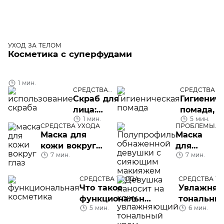
УХОД ЗА ТЕЛОМ
Косметика с суперфудами
1 мин.
СРЕДСТВА
СРЕДСТВА У
УХОДА
Скраб для
Гигиенич
лица:
помада, с
1 мин.
5 мин.
правила
которой 
СРЕДСТВА УХОДА
ПРОБЛЕМЫ
применения
забудете 
КОЖИ ЛИЦА
Маска для
Маска
обветрен
кожи вокруг
для
губы
7 мин.
7 мин.
глаз:
сияния
домашнего
кожи
приготовления
лица в
СРЕДСТВА УХОДА
СРЕДСТВА У
Что такое
Увлажня
или готовые
домашних
функциональная
тональны
средства
условиях
5 мин.
6 мин.
косметика
крем