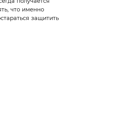
сегда получается
ять, что именно
остараться защитить