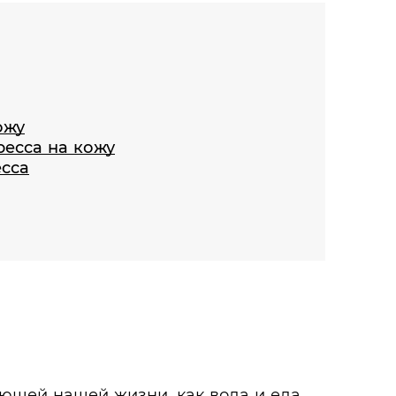
ожу
ресса на кожу
есса
ющей нашей жизни, как вода и еда,