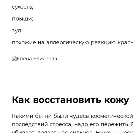
сухость;
прыщи;
зуд
;
похожие на аллергическую реакцию красн
Как восстановить кожу 
Какими бы ни были чудеса косметической
последствий стресса, надо его пережить. В
убивает, делает нас сильнее. Ниже — нес