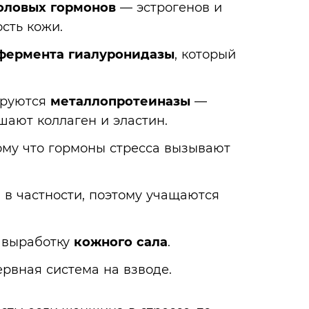
оловых гормонов
— эстрогенов и
сть кожи.
фермента гиалуронидазы
, который
ируются
металлопротеиназы
—
шают коллаген и эластин.
ому что гормоны стресса вызывают
 в частности, поэтому учащаются
 выработку
кожного сала
.
рвная система на взводе.