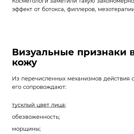
Косметологи заметили такую закономернос
эффект от ботокса, филлеров, мезотерапи
Визуальные признаки в
кожу
Из перечисленных механизмов действия ст
его сопровождают:
тусклый цвет лица
;
обезвоженность;
морщины;