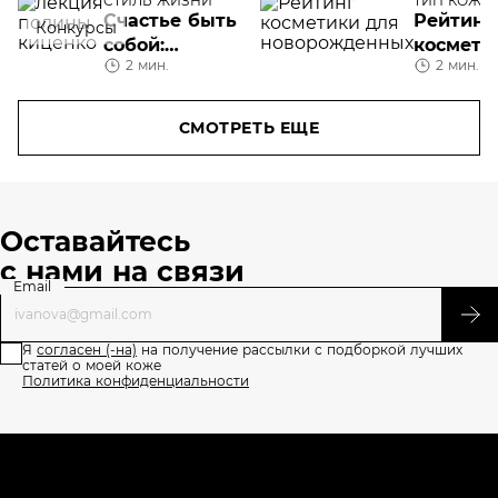
СТИЛЬ ЖИЗНИ
ТИП КОЖИ
Счастье быть
Рейтинг
Конкурсы
собой:
космети
2 мин.
2 мин.
продолжение
новоро
цикла
лекций от
СМОТРЕТЬ ЕЩЕ
Lancôme
Оставайтесь
с нами на связи
Email
Я
согласен (-на)
на получение рассылки с подборкой лучших
статей о моей коже
Политика конфиденциальности