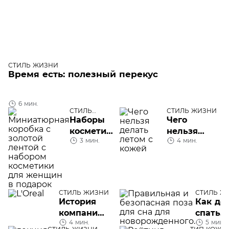
СТИЛЬ ЖИЗНИ
Время есть: полезный перекус
6 мин.
СТИЛЬ
СТИЛЬ ЖИЗНИ
ЖИЗНИ
Наборы
Чего
косметики
нельзя
3 мин.
4 мин.
для
делать
женщин в
летом с
подарок
кожей и
что ей
необходимо
СТИЛЬ ЖИЗНИ
СТИЛЬ Ж
История
Как до
компании
спать
4 мин.
5 мин.
L'Oréal
новор