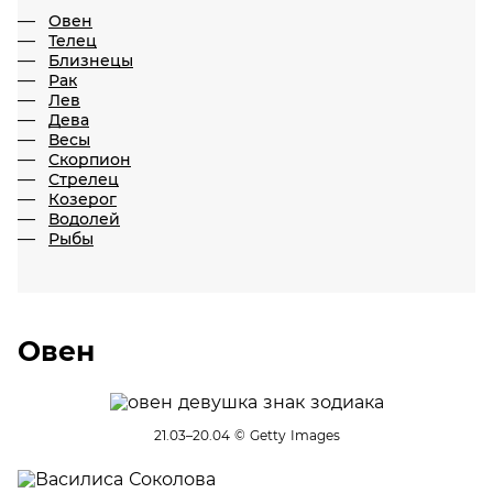
Овен
Телец
Близнецы
Рак
Лев
Дева
Весы
Скорпион
Стрелец
Козерог
Водолей
Рыбы
Овен
21.03–20.04
© Getty Images