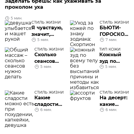
Заделать брешь: как ухаживать за
проколом уха
5 мин.
СТИЛЬ ЖИЗНИ
СТИЛЬ ЖИЗНИ
Я чувствую,
БЬЮТИ-
значит,
ГОРОСКОП
5 мин.
7 мин.
существую: что
на ноябрь
такое
СТИЛЬ ЖИЗНИ
ТИП КОЖИ
эмоциональный
Сколько
Кожный
интеллект
сеансов
зуд по
5 мин.
5 мин.
массажа
всему
нужно
телу:
делать
причины и
как
СТИЛЬ ЖИЗНИ
СТИЛЬ ЖИЗНИ
избавиться
Какие
На десерт:
сладости
какие
6 мин.
6 мин.
можно
фрукты
есть при
можно
похудении
есть при
похудении