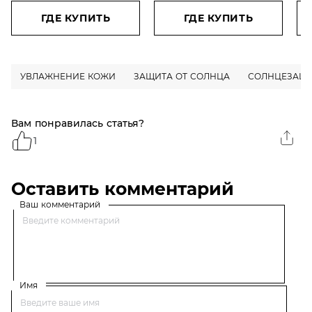
Бомба c гиалуроновой,
нормальной и
и 
П-Анисовой кислотами,
смешанной кожи, 70
70
ГДЕ КУПИТЬ
ГДЕ КУПИТЬ
экстрактом граната
мл, с экстрактом Алоэ
Ал
УВЛАЖНЕНИЕ КОЖИ
ЗАЩИТА ОТ СОЛНЦА
СОЛНЦЕЗАЩ
Вам понравилась статья?
1
Оставить комментарий
Ваш комментарий
Имя