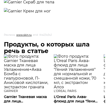
Реклама,
www.skin.ru
, erid: Kra23o3sJ
Продукты, о которых шла
речь в статье
GARNIER
L'OREAL PARIS
L'O
Garnier Тканевая маска
L'Oreal Paris Аква-
L'O
для лица
флюид для лица "Гений
фл
Увлажнение+Аква
Увлажнения" для
Ув