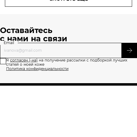
Оставайтесь
с нами на связи
Email
Я
согласен (-на)
на получение рассылки с подборкой лучших
статей о моей коже
Политика конфиденциальности
О проекте
Напишите нам
Правила пользования сайтом
Политика конфиденциальности