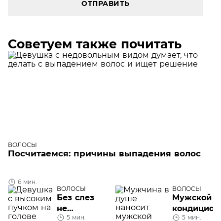
ОТПРАВИТЬ
Советуем также почитать
ВОЛОСЫ
Посчитаемся: причины выпадения волос
6 мин.
ВОЛОСЫ
ВОЛОСЫ
Без слез
Мужской
не
кондицион
5 мин.
5 мин.
взглянешь:
для волос