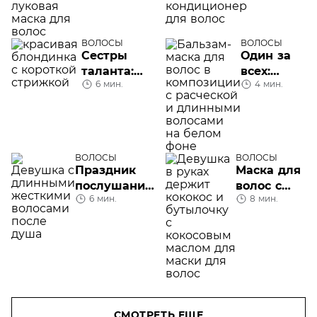
луковая
маска для
волос
ВОЛОСЫ
ВОЛОСЫ
Сестры
Один за
таланта:
всех:
6 мин.
4 мин.
обсудим
бальзам-
короткие
маска для
женские
волос
стрижки
ВОЛОСЫ
ВОЛОСЫ
Праздник
Маска для
послушания:
волос с
6 мин.
8 мин.
как
кокосовым
смягчить
маслом
жесткие
волосы
СМОТРЕТЬ ЕЩЕ