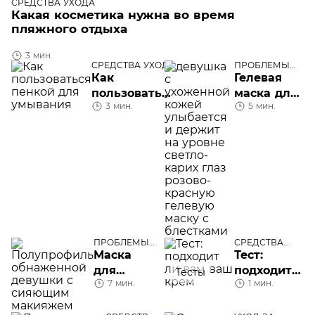
СРЕДСТВА УХОДА
Какая косметика нужна во время
пляжного отдыха
3 мин.
СРЕДСТВА УХОДА
ПРОБЛЕМЫ
КОЖИ ЛИЦА
Как
Гелевая
пользоваться
маска для
3 мин.
5 мин.
пенкой для
глаз
умывания
ПРОБЛЕМЫ
СРЕДСТВА
КОЖИ ЛИЦА
УХОДА
Маска
Тест:
для
подходит
Тесты
7 мин.
1 мин.
сияния
ли вам
кожи
ваш крем