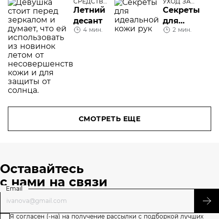
лица в
СРЕДСТВА
УХОД ЗА
УХОДА
ТЕЛОМ
Летний
Секреты
домашних
десант
для
условиях
4 мин.
2 мин.
идеальной
кожи рук
СМОТРЕТЬ ЕЩЕ
Оставайтесь
с нами на связи
Email
Я
согласен (-на)
на получение рассылки с подборкой лучших