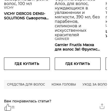
VICHY
VICHY DERCOS DENSI-
SOLUTIONS Сыворотка
для роста волос, 100 мл
L'O
L'O
Ув
GARNIER
"E
Garnier Fructis Маска
На
для волос 3в1 Фруктис,
об
Superfood Алоэ, для
то
волос, нуждающихся в
ги
увлажнении и
ки
ГДЕ КУПИТЬ
ГДЕ КУПИТЬ
мягкости, 390 мл, без
парабенов, силиконов
и искусственных
красителей
СРЕДСТВА ДЛЯ ВОЛОС
КОЖА ГОЛОВЫ
УХОД ЗА ВОЛОС
Вам понравилась статья?
11