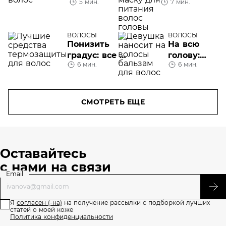
5 мин.
7 мин.
маска для
волос
волос
ВОЛОСЫ
ВОЛОСЫ
Понизить
На всю
градус: все о
голову:
6 мин.
6 мин.
термозащите
лучшие
для волос
бальзамы
для волос
СМОТРЕТЬ ЕЩЕ
Оставайтесь
с нами на связи
Email
Я
согласен (-на)
на получение рассылки с подборкой лучших
статей о моей коже
Политика конфиденциальности