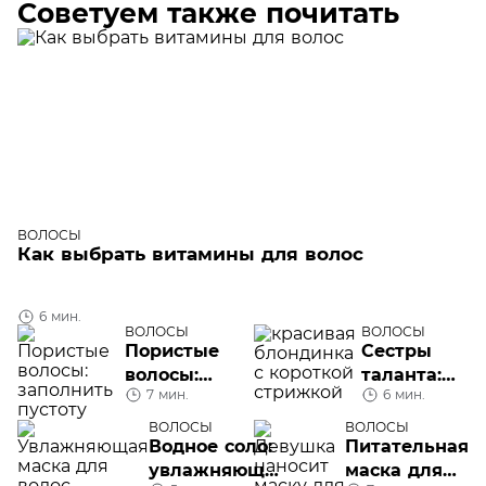
Советуем также почитать
ВОЛОСЫ
Как выбрать витамины для волос
6 мин.
ВОЛОСЫ
ВОЛОСЫ
Пористые
Сестры
волосы:
таланта:
7 мин.
6 мин.
заполнить
обсудим
пустоту
короткие
ВОЛОСЫ
ВОЛОСЫ
Водное соло:
Питательная
женские
увлажняющая
маска для
стрижки