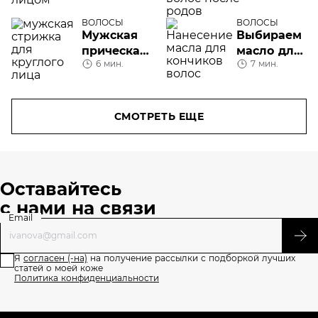
мужчинам
выпадают
с овальной
волосы
ВОЛОСЫ
ВОЛОСЫ
Мужская
Выбираем
формой
после
прическа
масло для
лица?
родов?
6 мин.
7 мин.
при
кончиков
круглом
волос
лице:
какую
СМОТРЕТЬ ЕЩЕ
выбрать?
Оставайтесь
с нами на связи
Email
Я
согласен (-на)
на получение рассылки с подборкой лучших
статей о моей коже
Политика конфиденциальности