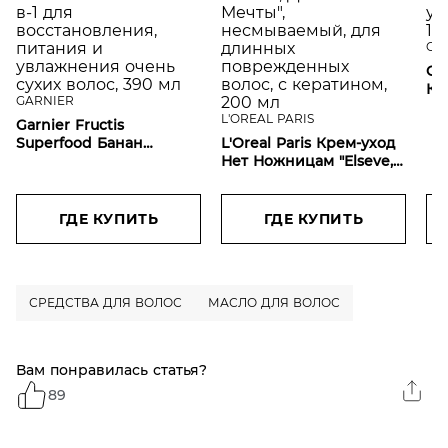
GA
Gar
Ко
GARNIER
не
L'OREAL PARIS
Garnier Fructis
ух
Superfood Банан
L'Oreal Paris Крем-уход
40
Питательная маска 3-в-1
Нет Ножницам "Elseve,
для восстановления,
Длина Мечты",
питания и увлажнения
несмываемый, для
очень сухих волос, 390
длинных
ГДЕ КУПИТЬ
ГДЕ КУПИТЬ
мл
поврежденных волос, с
кератином, 200 мл
СРЕДСТВА ДЛЯ ВОЛОС
МАСЛО ДЛЯ ВОЛОС
Вам понравилась статья?
89