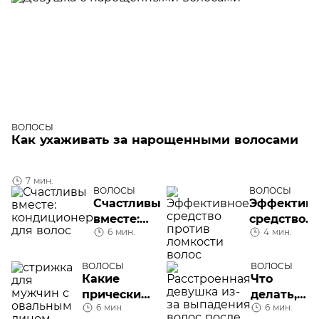
ВОЛОСЫ
Как ухаживать за нарощенными волосами
7 мин.
ВОЛОСЫ
ВОЛОСЫ
Счастливы
Эффектив
вместе:
средство
6 мин.
4 мин.
кондиционер
против
для волос
ломкости
волос
ВОЛОСЫ
ВОЛОСЫ
Какие
Что
прически
делать,
6 мин.
6 мин.
подойдут
если