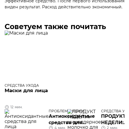
Эффективное средство. После первого использования
виден результат. Расход действительно экономичный.
Советуем также почитать
СРЕДСТВА УХОДА
Маски для лица
12 мин.
ПРОБЛЕМЫ КОЖИ
СРЕДСТВА УХ
ЛИЦА
Антиоксидантные
ПРОДУКТ
средства для
НЕДЕЛИ:
4 мин.
2 мин.
лица
мицелляр