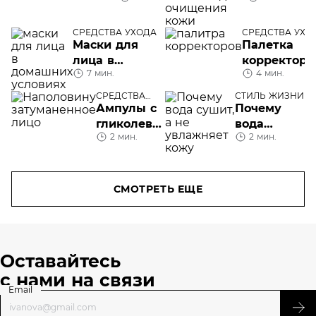
молочко д
очищения
СРЕДСТВА УХОДА
СРЕДСТВА УХО
Маски для
Палетка
кожи
лица в
корректоро
7 мин.
4 мин.
домашних
для лица:
условиях:
как
СРЕДСТВА
СТИЛЬ ЖИЗНИ
лучшие
УХОДА
пользовать
Ампулы c
Почему
рецепты или
гликолевой
вода
эффективные
2 мин.
2 мин.
кислотой
сушит, а
косметические
Revitalift
не
средства
Лазер: как
увлажняет
сделать
кожу
СМОТРЕТЬ ЕЩЕ
пилинг
дома
Оставайтесь
с нами на связи
Email