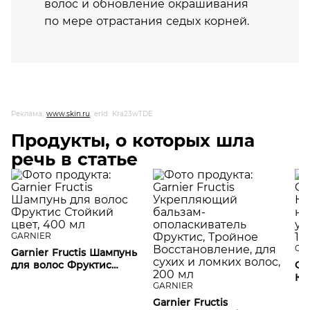
волос и обновление окрашивания
по мере отрастания седых корней.
Реклама,
www.skin.ru
, erid: Kra23wTDE
Продукты, о которых шла
речь в статье
GARNIER
GA
Garnier Fructis Шампунь
для волос Фруктис
Gar
Стойкий цвет, 400 мл
Ко
GARNIER
не
Garnier Fructis
ух