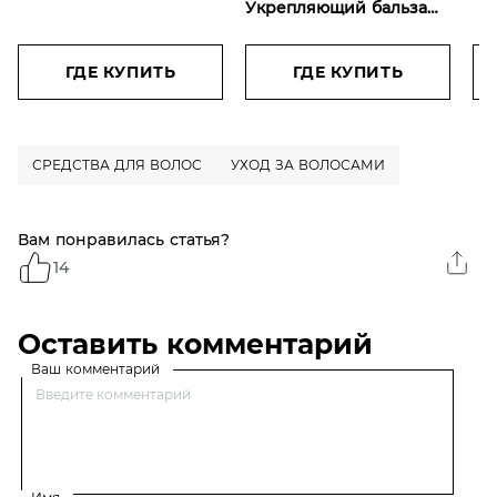
Укрепляющий бальзам-
40
ополаскиватель
Фруктис, Тройное
Восстановление, для
ГДЕ КУПИТЬ
ГДЕ КУПИТЬ
сухих и ломких волос,
200 мл
СРЕДСТВА ДЛЯ ВОЛОС
УХОД ЗА ВОЛОСАМИ
Вам понравилась статья?
14
Оставить комментарий
Ваш комментарий