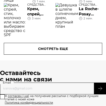
1 мин.
5 мин.
увлажняющую
Shu
СРЕДСТВА
СРЕДСТВА
маску для
Uemura
УХОДА
УХОДА
Крем,
La Roche-
лица
спрей,
Posay
3 мин.
2 мин.
стик,
Anthelios
молочко
Shaka
или масло:
флюид SPF
выбираем
50+:
средство с
санскрин с
SPF
легкой
СМОТРЕТЬ ЕЩЕ
текстурой
Оставайтесь
с нами на связи
Email
Я
согласен (-на)
на получение рассылки с подборкой лучших
статей о моей коже
Политика конфиденциальности