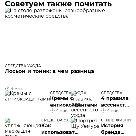
Советуем также почитать
СРЕДСТВА УХОДА
Лосьон и тоник: в чем разница
4 мин.
СРЕДСТВА УХОДА
СРЕДСТВА
УХОДА
Кремы с
4 правила
антиоксидантами
весеннего
4 мин.
4 мин.
ухода
СРЕДСТВА УХОДА
СТИЛЬ ЖИЗНИ
Как
История
использовать
бренда