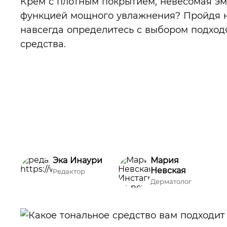
Крем с плотным покрытием, невесомая эм
функцией мощного увлажнения? Пройдя на
навсегда определитесь с выбором подход
средства.
Эка Инаури
Мария
Невская
Редактор
Дерматолог