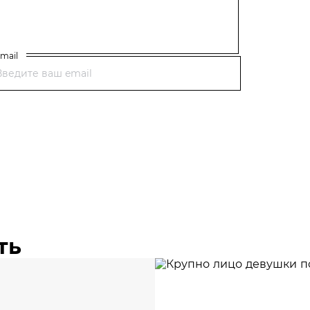
mail
ть