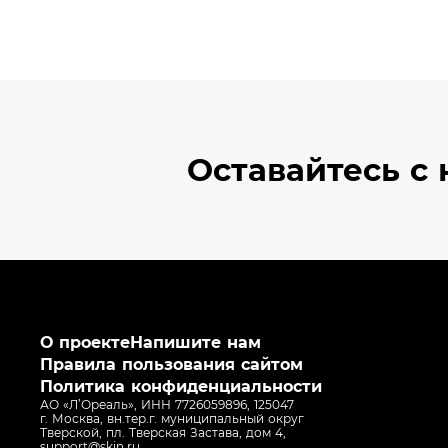
Оставайтесь
с 
О проекте
Напишите нам
Правила пользования сайтом
Политика конфиденциальности
АО «Л’Ореаль», ИНН 7726059896, 125047
г. Москва, вн.тер.г. муниципальный округ
Тверской, пл. Тверская Застава, дом 4,
support@skin.ru