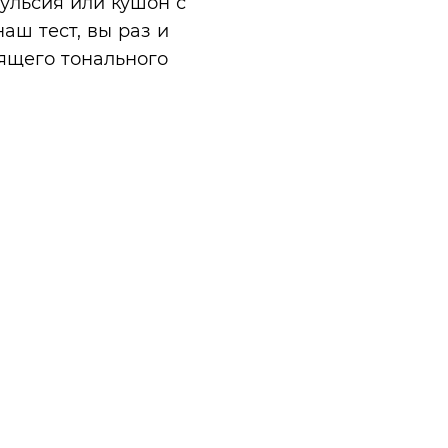
ульсия или кушон с
ш тест, вы раз и
ящего тонального