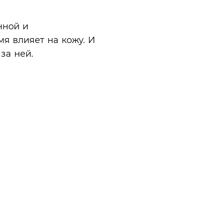
нной и
мя влияет на кожу. И
за ней.