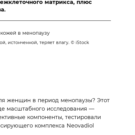
межклеточного матрикса, плюс
а.
й, истонченной, теряет влагу.
© iStock
ля женщин в период менопаузы? Этот
оде масштабного исследования —
фективные компоненты, тестировали
нсирующего комплекса Neovadiol