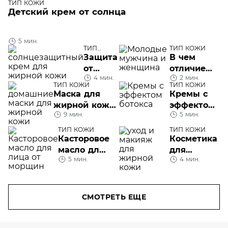
ТИП КОЖИ
Детский крем от солнца
5 мин.
ТИП
ТИП КОЖИ
КОЖИ
Защита
В чем
от
отличие
4 мин.
2 мин.
солнца
мужской
ТИП КОЖИ
ТИП КОЖИ
для
кожи от
Маска для
Кремы с
жирной
женской
жирной кожи
эффектом
кожи
9 мин.
5 мин.
лица:
ботокса:
домашнего
что это и
ТИП КОЖИ
ТИП КОЖИ
приготовления
Касторовое
как их
Косметика
или готовые
масло для
применять
для
5 мин.
4 мин.
средства?
лица от
жирной
морщин
кожи: уход
и макияж
СМОТРЕТЬ ЕЩЕ