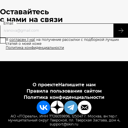
Оставайтесь
с нами на связи
Email
Я
согласен (-на)
на получение рассылки с подборкой лучших
статей о моей коже
Политика конфиденциальности
О проекте
Напишите нам
Правила пользования сайтом
Политика конфиденциальности
АО «Л’Ореаль», ИНН 7726059896, 125047 г. Москва, вн.тер.г.
муниципальный округ Тверской, пл. Тверская Застава, дом 4,
support@skin.ru