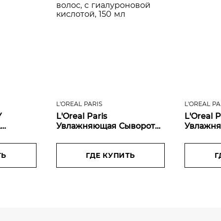
L'OREAL PARIS
L'OREAL PA
Y
L'Oreal Paris
L'Oreal P
A
Увлажняющая Сыворотка
Увлажня
ная
для придания объема
для лица
в
Elseve, Гиалурон
Филлер с
и
ТЬ
Наполнитель, для
ГДЕ КУПИТЬ
гиалуро
Г
обезвоженных и тонких
15 мл
волос, с гиалуроновой
кислотой, 150 мл