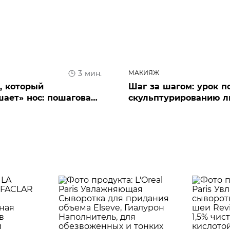
МАКИЯЖ
3 мин.
, который
Шаг за шагом: урок п
ает» нос: пошаговая
скульптурированию л
струкция