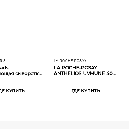
RIS
LA ROCHE POSAY
aris
LA ROCHE-POSAY
ющая сыворотка
ANTHELIOS UVMUNE 400
 и шеи Revitalift
Солнцезащитный
 1,5% чистой
невидимый флюид для
новой кислотой,
ДЕ КУПИТЬ
лица SPF 50+, 50 мл
ГДЕ КУПИТЬ