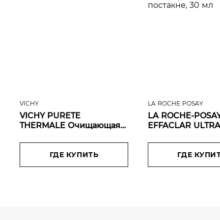
VICHY
LA ROCHE POSAY
VICHY PURETE
LA ROCHE-POSA
THERMALE Очищающая
EFFACLAR ULTR
пенка, придающая
Концентрирован
сияние для
сыворотка проти
чувствительной кожи,
ГДЕ КУПИТЬ
несовершенств 
ГДЕ КУПИ
150 мл
постакне, 30 мл