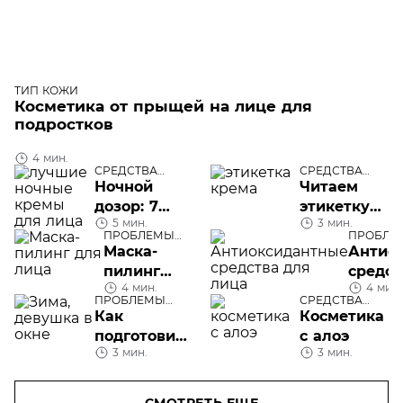
ТИП КОЖИ
Косметика от прыщей на лице для
подростков
4 мин.
СРЕДСТВА
СРЕДСТВА
УХОДА
УХОДА
Ночной
Читаем
дозор: 7
этикетку
5 мин.
3 мин.
лучших
крема: на
ПРОБЛЕМЫ
ПРОБЛЕ
кремов для
что
КОЖИ ЛИЦА
ЛИЦА
Маска-
Антио
применения
обратить
пилинг
средст
в темное
внимание
4 мин.
4 мин.
для лица
лица
ПРОБЛЕМЫ
СРЕДСТВА
время суток
КОЖИ ЛИЦА
УХОДА
Как
Косметика
подготовить
с алоэ
3 мин.
3 мин.
кожу к
зиме