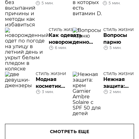
5 мин.
5 мин.
всему
содержится
телу:
витамин D
причины и
как
СТИЛЬ ЖИЗНИ
СТИЛЬ ЖИЗНИ
избавиться
Как одевать
Вопросы
новорожденного
парню
6 мин.
5 мин.
на улицу в
разное время
года
СТИЛЬ ЖИЗНИ
СТИЛЬ ЖИЗНИ
Модная
Нежная
косметика:
защита:
3 мин.
2 мин.
как
крем
джензеры
Garnier
выбирают
Ambre
средства
Solaire с
SPF 50 для
детей
СМОТРЕТЬ ЕЩЕ