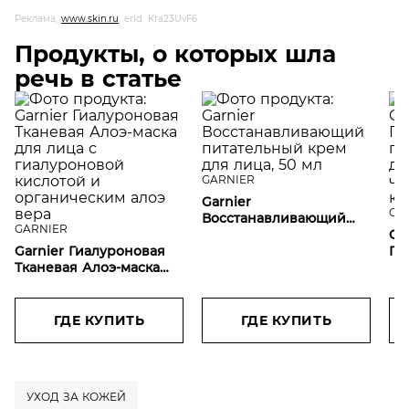
Реклама,
www.skin.ru
, erid: Kra23UvF6
Продукты, о которых шла
речь в статье
GARNIER
Garnier
GA
Восстанавливающий
GARNIER
питательный крем для
Gar
Garnier Гиалуроновая
лица, 50 мл
Ги
Тканевая Алоэ-маска
пе
для лица с
дл
гиалуроновой кислотой
чу
и органическим алоэ
15
ГДЕ КУПИТЬ
ГДЕ КУПИТЬ
вера
УХОД ЗА КОЖЕЙ