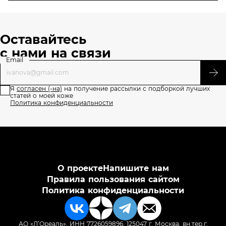
Оставайтесь
с нами на связи
Email
Я
согласен (-на)
на получение рассылки с подборкой лучших
статей о моей коже
Политика конфиденциальности
О проекте
Напишите нам
Правила пользования сайтом
Политика конфиденциальности
АО «Л’Ореаль», ИНН 7726059896, 125047 г. Москва, вн.тер.г.