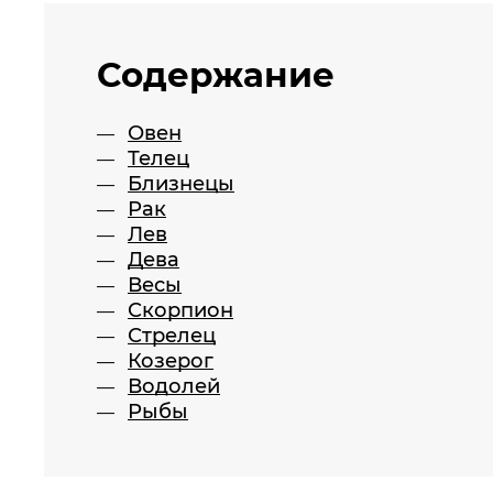
Содержание
Овен
Телец
Близнецы
Рак
Лев
Дева
Весы
Скорпион
Стрелец
Козерог
Водолей
Рыбы