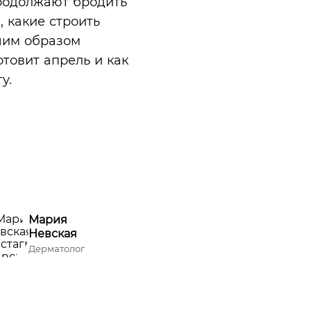
продолжают бродить
, какие строить
чшим образом
отовит апрель и как
у.
Мария
Невская
Дерматолог